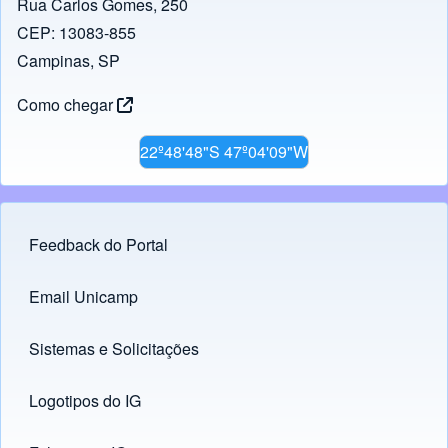
Rua Carlos Gomes, 250
CEP: 13083-855
Campinas, SP
Como chegar
22º48'48"S 47º04'09"W
Feedback do Portal
Footer menu
Email Unicamp
(opens in new tab)
Links
Sistemas e Solicitações
(opens in new tab)
Logotipos do IG
(opens in new tab)