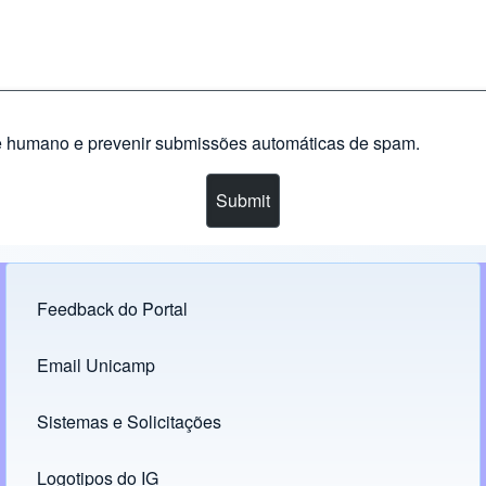
nte humano e prevenir submissões automáticas de spam.
Feedback do Portal
Footer menu
Email Unicamp
(opens in new tab)
Links
Sistemas e Solicitações
(opens in new tab)
Logotipos do IG
(opens in new tab)