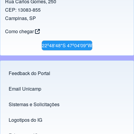
Rua Carlos Gomes, 250
CEP: 13083-855
Campinas, SP
Como chegar
22º48'48"S 47º04'09"W
Feedback do Portal
Footer menu
Email Unicamp
(opens in new tab)
Links
Sistemas e Solicitações
(opens in new tab)
Logotipos do IG
(opens in new tab)