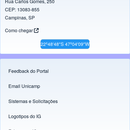
Rua Carlos Gomes, 250
CEP: 13083-855
Campinas, SP
Como chegar
22º48'48"S 47º04'09"W
Feedback do Portal
Footer menu
Email Unicamp
(opens in new tab)
Links
Sistemas e Solicitações
(opens in new tab)
Logotipos do IG
(opens in new tab)