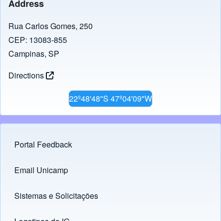
Address
Rua Carlos Gomes, 250
CEP: 13083-855
Campinas, SP
Directions
22º48'48"S 47º04'09"W
Portal Feedback
Footer menu
Email Unicamp
(opens in new tab)
Links
Sistemas e Solicitações
(opens in new tab)