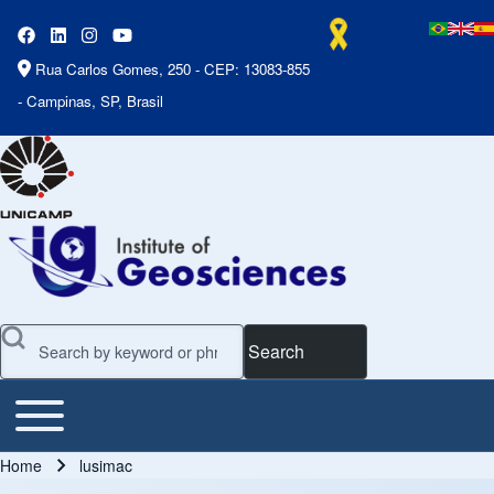
Rua Carlos Gomes, 250 - CEP: 13083-855
- Campinas, SP, Brasil
Search
Toggle main menu
Main Menu
Home
lusimac
Breadcrumb