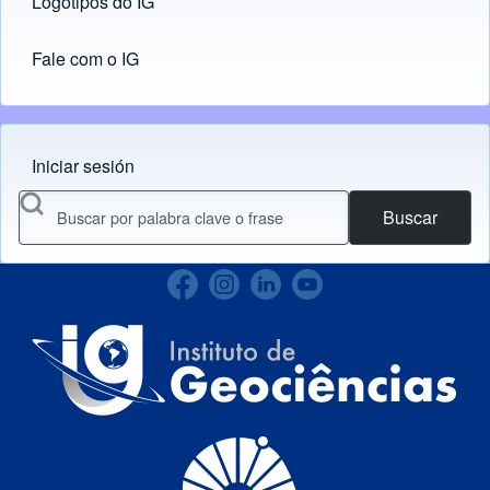
Logotipos do IG
(opens in new tab)
Fale com o IG
Iniciar sesión
Menu do usuário
Buscar