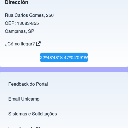
Dirección
Rua Carlos Gomes, 250
CEP: 13083-855
Campinas, SP
¿Cómo llegar?
22º48'48"S 47º04'09"W
Feedback do Portal
Footer menu
Email Unicamp
(opens in new tab)
Links
Sistemas e Solicitações
(opens in new tab)