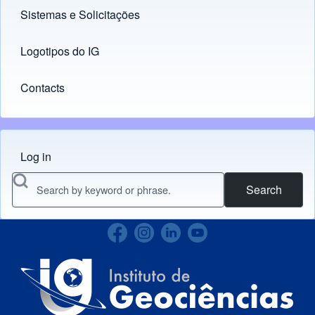
Sistemas e Solicitações
(opens in new tab)
Logotipos do IG
(opens in new tab)
Contacts
Log in
Menu do usuário
Search