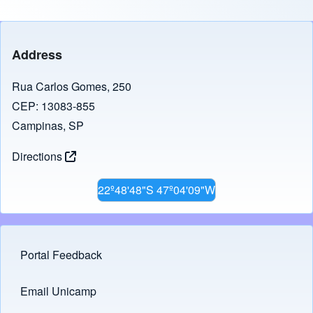
Address
Rua Carlos Gomes, 250
CEP: 13083-855
Campinas, SP
Directions
22º48'48"S 47º04'09"W
Portal Feedback
Footer menu
Email Unicamp
(opens in new tab)
Links