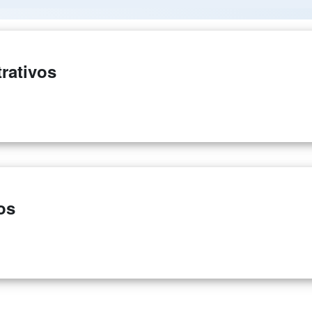
rativos
os