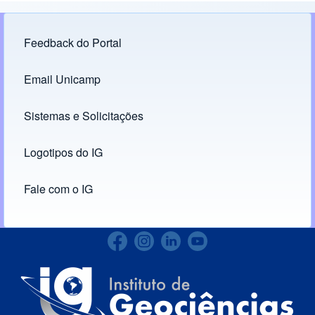
Feedback do Portal
Footer menu
Email Unicamp
(opens in new tab)
Links
Sistemas e Solicitações
(opens in new tab)
Logotipos do IG
(opens in new tab)
Fale com o IG