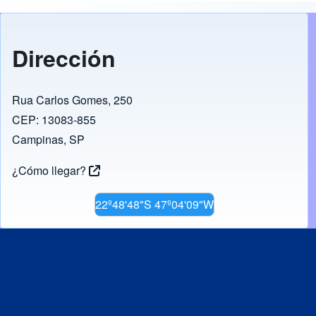
Dirección
Rua Carlos Gomes, 250
CEP: 13083-855
Campinas, SP
¿Cómo llegar?
22º48'48"S 47º04'09"W