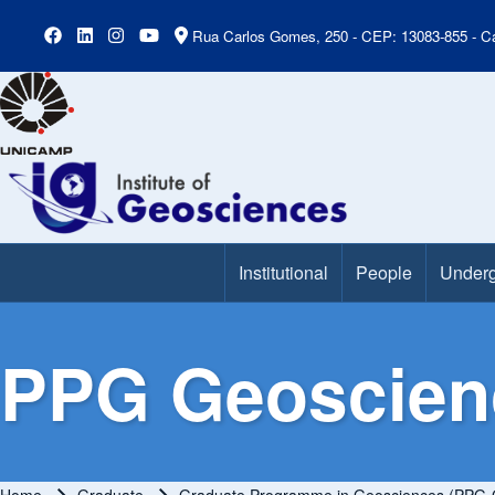
Rua Carlos Gomes, 250 - CEP: 13083-855 - Ca
Institutional
People
Underg
Main Menu
PPG Geoscienc