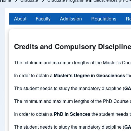
Home
Graduate
Graduate Programme in Geosciences (PPG-
Breadcrumb
About
Faculty
Admission
Regulations
Re
Credits and Compulsory Disciplin
The minimum and maximum lengths of the Master´s Cours
In order to obtain a
Master's Degree in Geosciences
th
The student needs to study the mandatory discipline (
GA
The minimum and maximum lengths of the PhD Course ar
In order to obtain a
PhD in Sciences
the student needs t
The student needs to study the mandatory discipline (
GA