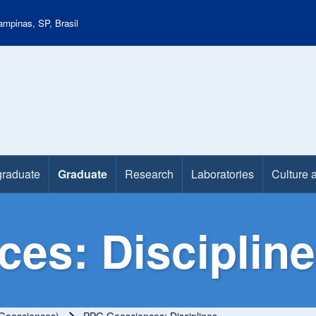
mpinas, SP, Brasil
raduate
Graduate
Research
Laboratories
Culture 
es: Disciplin