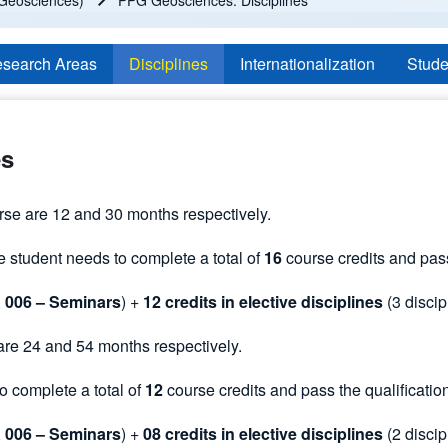
Geosciences)
PPG Geosciences: Disciplines
search Areas
Disciplines
Internationalization
Stude
es
e are 12 and 30 months respectively.
e student needs to complete a total of
16
course credits and pass
 006 – Seminars
) +
12 credits in elective disciplines
(3 discip
e 24 and 54 months respectively.
o complete a total of
12
course credits and pass the qualificatio
 006 – Seminars
) +
08 credits in elective disciplines
(2 discip