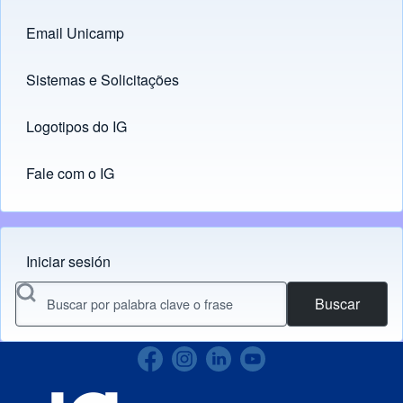
Caderno de Horários da DAC
Email Unicamp
(opens in new tab)
Links
Sistemas e Solicitações
(opens in new tab)
Logotipos do IG
(opens in new tab)
Fale com o IG
Iniciar sesión
Menu do usuário
Buscar