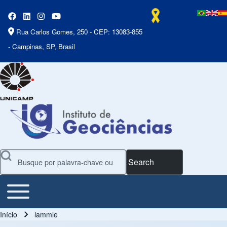
Rua Carlos Gomes, 250 - CEP: 13083-855
- Campinas, SP, Brasil
Search
Toggle main menu
Main Menu
Início
lammle
Trilha de navegação