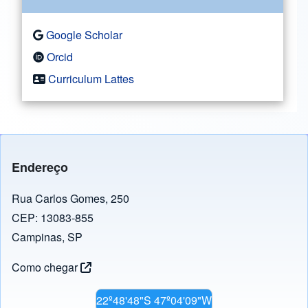
Google Scholar
Orcid
Curriculum Lattes
Endereço
Rua Carlos Gomes, 250
CEP: 13083-855
Campinas, SP
Como chegar
22º48'48"S 47º04'09"W