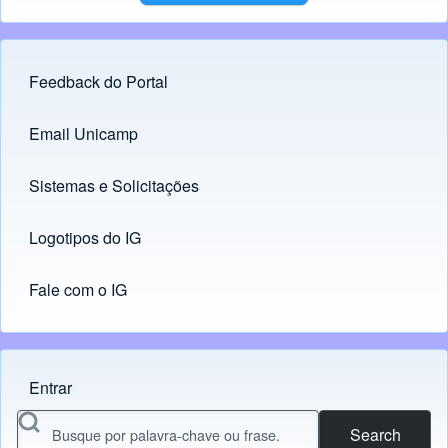
Feedback do Portal
Footer menu
Email Unicamp
(opens in new tab)
Links
Sistemas e Solicitações
(opens in new tab)
Logotipos do IG
(opens in new tab)
Fale com o IG
Entrar
Menu do usuário
Search