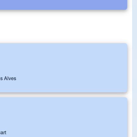
os Alves
art