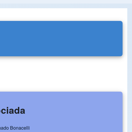
ociada
chado Bonacelli