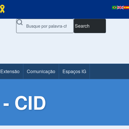
Search
 Extensão
Comunicação
Espaços IG
- CID