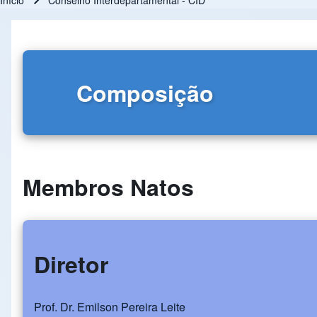
Início
Conselho Interdepartamental - CID
Trilha de navegação
Composição
Membros Natos
Diretor
Prof. Dr. Emilson Pereira Leite