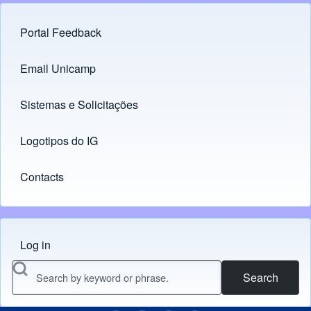
Portal Feedback
Footer menu
Email Unicamp
(opens in new tab)
Links
Sistemas e Solicitações
(opens in new tab)
Logotipos do IG
(opens in new tab)
Contacts
Log in
Menu do usuário
Search