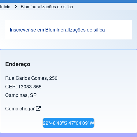
Início
Biomineralizações de sílica
Trilha de navegação
Inscrever-se em Biomineralizações de sílica
Endereço
Rua Carlos Gomes, 250
CEP: 13083-855
Campinas, SP
Como chegar
22º48'48"S 47º04'09"W