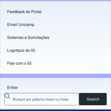
Feedback do Portal
Footer menu
Email Unicamp
(opens in new tab)
Links
Sistemas e Solicitações
(opens in new tab)
Logotipos do IG
(opens in new tab)
Fale com o IG
Entrar
Menu do usuário
Search