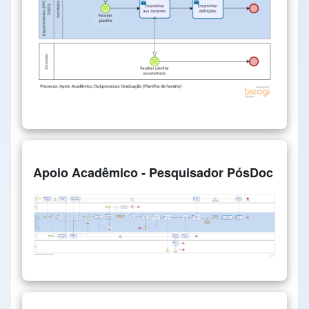
Apoio Acadêmico - Pesquisador PósDoc