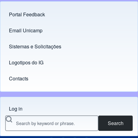
Portal Feedback
Footer menu
Email Unicamp
(opens in new tab)
Links
Sistemas e Solicitações
(opens in new tab)
Logotipos do IG
(opens in new tab)
Contacts
Log in
Menu do usuário
Search