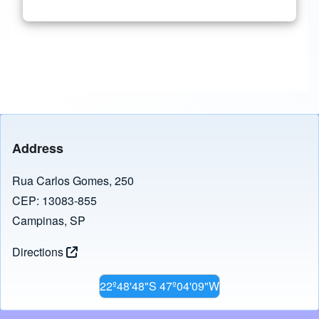
Address
Rua Carlos Gomes, 250
CEP: 13083-855
Campinas, SP
Directions
22º48'48"S 47º04'09"W