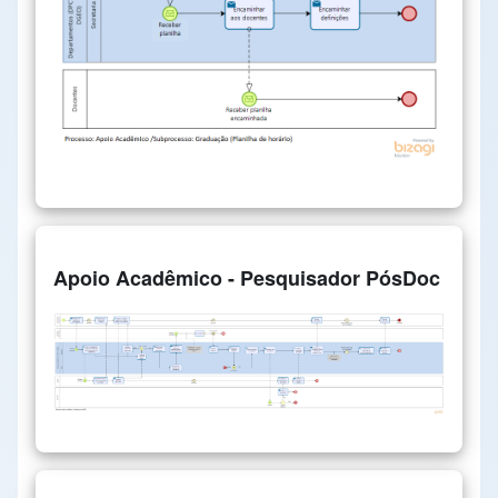
Apoio Acadêmico - Pesquisador PósDoc