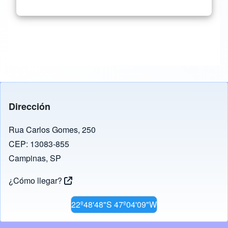
Dirección
Rua Carlos Gomes, 250
CEP: 13083-855
Campinas, SP
¿Cómo llegar?
22º48'48"S 47º04'09"W