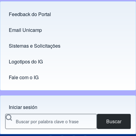
Feedback do Portal
Footer menu
Email Unicamp
(opens in new tab)
Links
Sistemas e Solicitações
(opens in new tab)
Logotipos do IG
(opens in new tab)
Fale com o IG
Iniciar sesión
Menu do usuário
Buscar