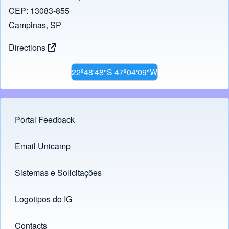
o
n
CEP: 13083-855
k
Campinas, SP
Directions
22º48'48"S 47º04'09"W
Portal Feedback
Footer menu
Email Unicamp
(opens in new tab)
Links
Sistemas e Solicitações
(opens in new tab)
Logotipos do IG
(opens in new tab)
Contacts