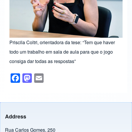
Priscila Coltri, orientadora da tese: “Tem que haver
todo um trabalho em sala de aula para que o jogo
consiga dar todas as respostas”
F
M
E
a
a
m
c
st
ail
e
o
b
d
Address
o
o
Rua Carlos Gomes, 250