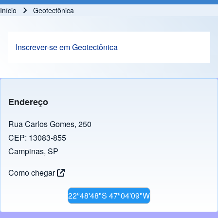
Início
Geotectônica
Trilha de navegação
Inscrever-se em Geotectônica
Endereço
Rua Carlos Gomes, 250
CEP: 13083-855
Campinas, SP
Como chegar
22º48'48"S 47º04'09"W