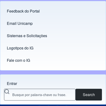
Feedback do Portal
Footer menu
Email Unicamp
(opens in new tab)
Links
Sistemas e Solicitações
(opens in new tab)
Logotipos do IG
(opens in new tab)
Fale com o IG
Entrar
Menu do usuário
Search