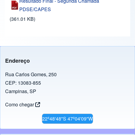
Resultado Final - Segunda Chamada
PDSE/CAPES
(361.01 KB)
Endereço
Rua Carlos Gomes, 250
CEP: 13083-855
Campinas, SP
Como chegar
22º48'48"S 47º04'09"W