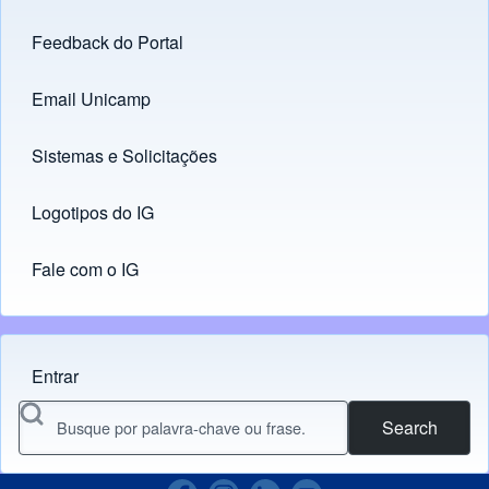
Feedback do Portal
Footer menu
Email Unicamp
(opens in new tab)
Links
Sistemas e Solicitações
(opens in new tab)
Logotipos do IG
(opens in new tab)
Fale com o IG
Entrar
Menu do usuário
Search