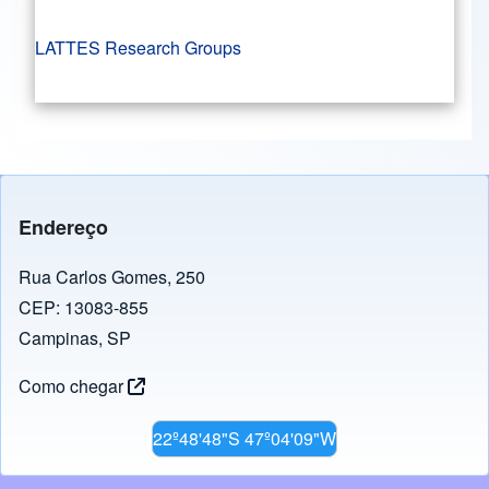
LATTES Research Groups
Endereço
Rua Carlos Gomes, 250
CEP: 13083-855
Campinas, SP
Como chegar
22º48'48"S 47º04'09"W