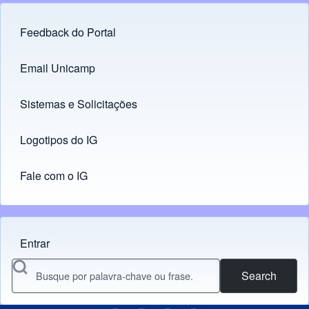
Feedback do Portal
Footer menu
Email Unicamp
(opens in new tab)
Links
Sistemas e Solicitações
(opens in new tab)
Logotipos do IG
(opens in new tab)
Fale com o IG
Entrar
Menu do usuário
Search