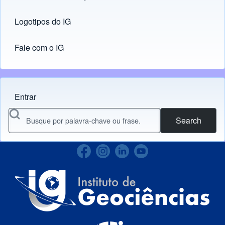
Logotipos do IG
(opens in new tab)
Fale com o IG
Entrar
Menu do usuário
Search