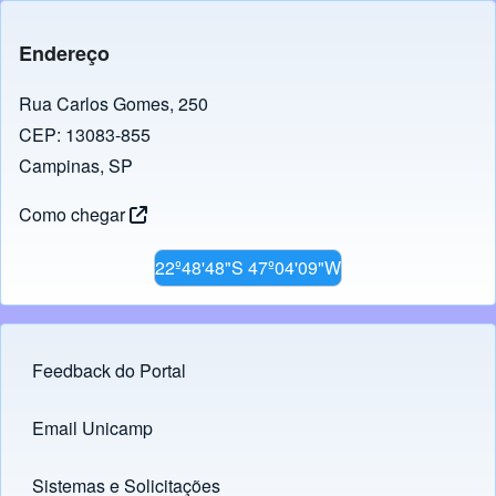
Endereço
Rua Carlos Gomes, 250
CEP: 13083-855
Campinas, SP
Como chegar
22º48'48"S 47º04'09"W
Feedback do Portal
Footer menu
Email Unicamp
(opens in new tab)
Links
Sistemas e Solicitações
(opens in new tab)