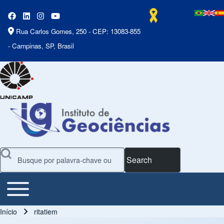
Rua Carlos Gomes, 250 - CEP: 13083-855
- Campinas, SP, Brasil
Search
Toggle main menu
Main Menu
Início
ritatiem
Trilha de navegação