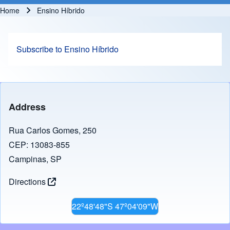
Home
Ensino Híbrido
Breadcrumb
Subscribe to Ensino Híbrido
Address
Rua Carlos Gomes, 250
CEP: 13083-855
Campinas, SP
Directions
22º48'48"S 47º04'09"W