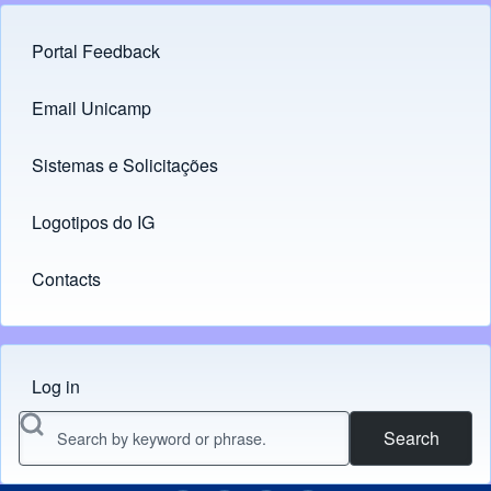
Portal Feedback
Footer menu
Email Unicamp
(opens in new tab)
Links
Sistemas e Solicitações
(opens in new tab)
Logotipos do IG
(opens in new tab)
Contacts
Log in
Menu do usuário
Search