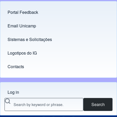
Portal Feedback
Footer menu
Email Unicamp
(opens in new tab)
Links
Sistemas e Solicitações
(opens in new tab)
Logotipos do IG
(opens in new tab)
Contacts
Log in
Menu do usuário
Search