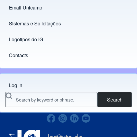
Email Unicamp
(opens in new tab)
Links
Sistemas e Solicitações
(opens in new tab)
Logotipos do IG
(opens in new tab)
Contacts
Log in
Menu do usuário
Search