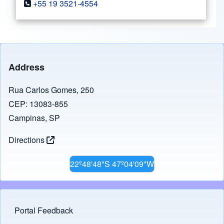
+55 19 3521-4554
Address
Rua Carlos Gomes, 250
CEP: 13083-855
Campinas, SP
Directions
22º48'48"S 47º04'09"W
Portal Feedback
Footer menu