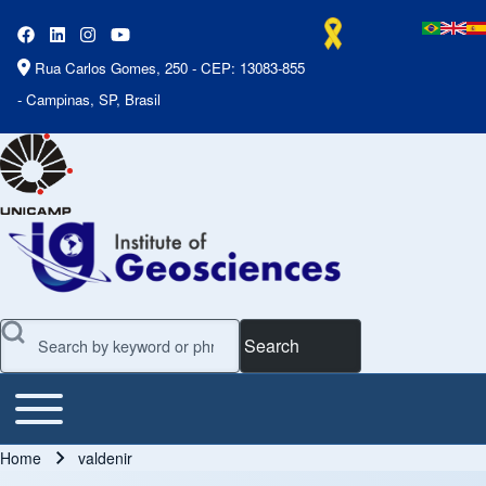
Rua Carlos Gomes, 250 - CEP: 13083-855
- Campinas, SP, Brasil
Search
Toggle main menu
Main Menu
Home
valdenir
Breadcrumb