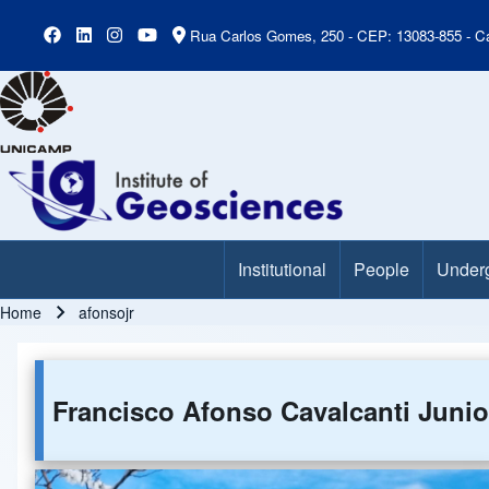
Rua Carlos Gomes, 250 - CEP: 13083-855 - Ca
Institutional
People
Under
Main Menu
Home
afonsojr
Breadcrumb
Francisco Afonso Cavalcanti Junio