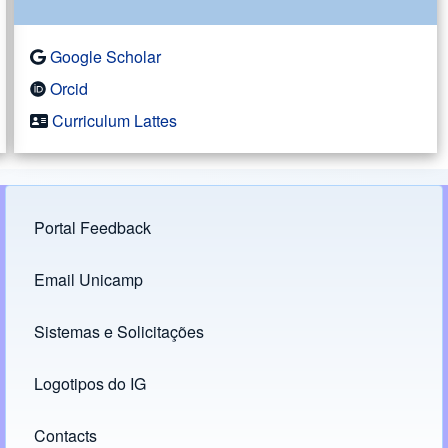
Google Scholar
Orcid
Curriculum Lattes
Portal Feedback
Footer menu
Email Unicamp
(opens in new tab)
Links
Sistemas e Solicitações
(opens in new tab)
Logotipos do IG
(opens in new tab)
Contacts