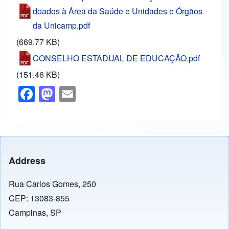
doados à Área da Saúde e Unidades e Órgãos
da Unicamp.pdf
(669.77 KB)
CONSELHO ESTADUAL DE EDUCAÇÃO.pdf
(151.46 KB)
F
M
E
a
a
m
c
st
ail
e
o
b
d
Address
o
o
o
n
Rua Carlos Gomes, 250
CEP: 13083-855
k
Campinas, SP