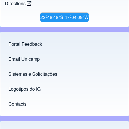
Directions
22º48'48"S 47º04'09"W
Portal Feedback
Footer menu
Email Unicamp
(opens in new tab)
Links
Sistemas e Solicitações
(opens in new tab)
Logotipos do IG
(opens in new tab)
Contacts