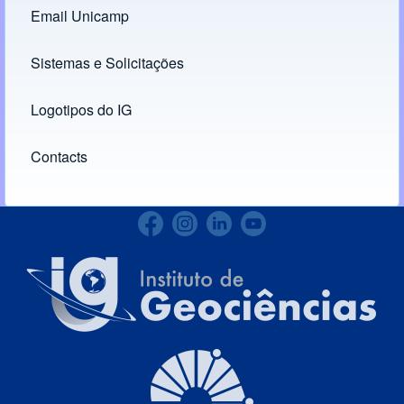
Email Unicamp
(opens in new tab)
Links
Sistemas e Solicitações
(opens in new tab)
Logotipos do IG
(opens in new tab)
Contacts