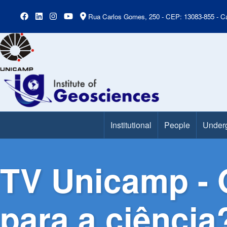
Rua Carlos Gomes, 250 - CEP: 13083-855 - Ca
Institutional
People
Under
Main Menu
TV Unicamp - O
para a ciência