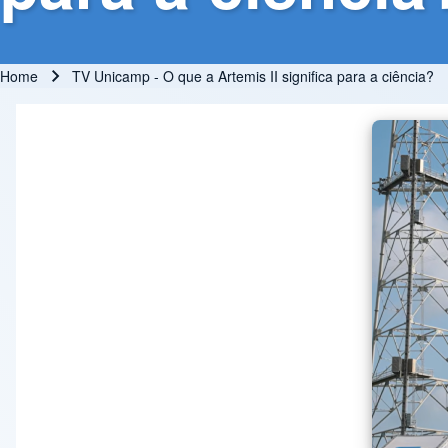
Home
TV Unicamp - O que a Artemis II significa para a ciência?
Breadcrumb