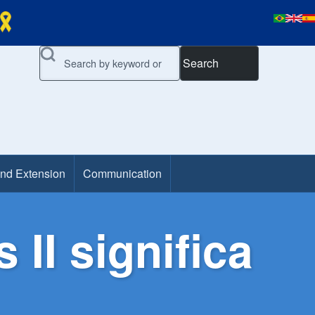
Search
and Extension
Communication
II significa