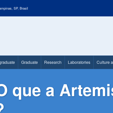
mpinas, SP, Brasil
graduate
Graduate
Research
Laboratories
Culture 
 que a Artemis 
?