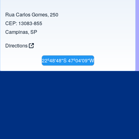
o
o
o
n
Rua Carlos Gomes, 250
k
CEP: 13083-855
Campinas, SP
Directions
22º48'48"S 47º04'09"W