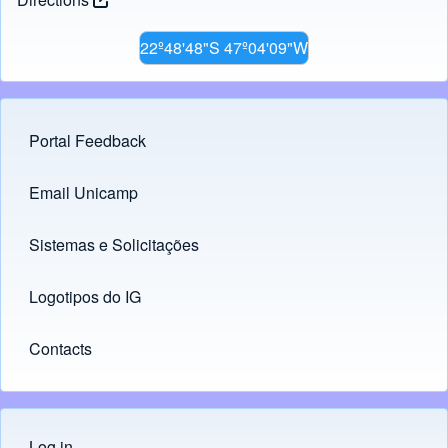
22º48'48"S 47º04'09"W
Portal Feedback
Footer menu
Email Unicamp
(opens in new tab)
Links
Sistemas e Solicitações
(opens in new tab)
Logotipos do IG
(opens in new tab)
Contacts
Log in