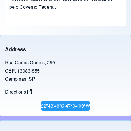
pelo Governo Federal.
Address
Rua Carlos Gomes, 250
CEP: 13083-855
Campinas, SP
Directions
22º48'48"S 47º04'09"W