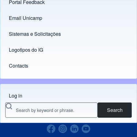
Portal Feedback
Footer menu
Email Unicamp
(opens in new tab)
Links
Sistemas e Solicitações
(opens in new tab)
Logotipos do IG
(opens in new tab)
Contacts
Log in
Menu do usuário
Search