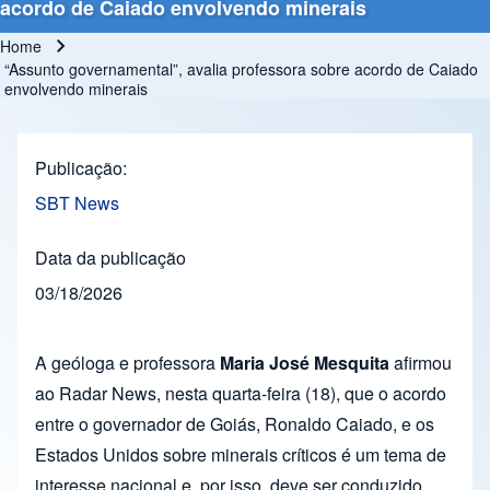
acordo de Caiado envolvendo minerais
Home
Breadcrumb
“Assunto governamental”, avalia professora sobre acordo de Caiado
envolvendo minerais
Publicação
SBT News
Data da publicação
03/18/2026
A geóloga e professora
Maria José Mesquita
afirmou
ao Radar News, nesta quarta-feira (18), que o acordo
entre o governador de Goiás, Ronaldo Caiado, e os
Estados Unidos sobre minerais críticos é um tema de
interesse nacional e, por isso, deve ser conduzido