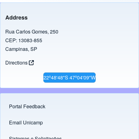
Address
Rua Carlos Gomes, 250
CEP: 13083-855
Campinas, SP
Directions
22º48'48"S 47º04'09"W
Portal Feedback
Footer menu
Email Unicamp
(opens in new tab)
Links
Sistemas e Solicitações
(opens in new tab)