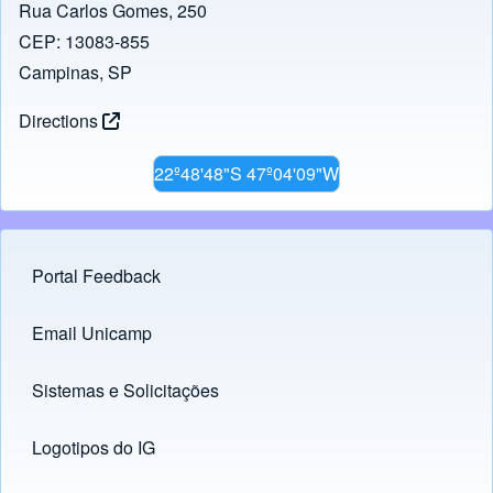
o
n
Rua Carlos Gomes, 250
CEP: 13083-855
k
Campinas, SP
Directions
22º48'48"S 47º04'09"W
Portal Feedback
Footer menu
Email Unicamp
(opens in new tab)
Links
Sistemas e Solicitações
(opens in new tab)
Logotipos do IG
(opens in new tab)