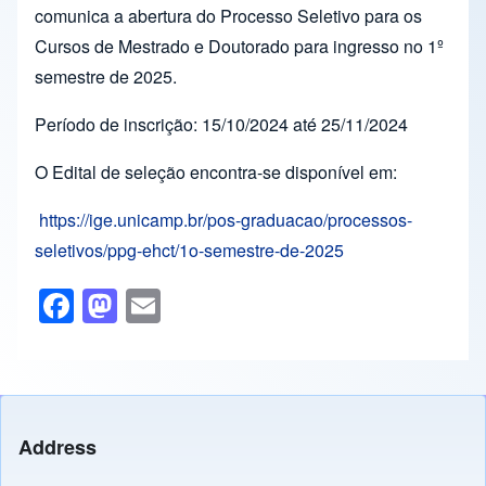
comunica a abertura do Processo Seletivo para os
Cursos de Mestrado e Doutorado para ingresso no 1º
semestre de 2025.
Período de inscrição: 15/10/2024 até 25/11/2024
O Edital de seleção encontra-se disponível em:
https://ige.unicamp.br/pos-graduacao/processos-
seletivos/ppg-ehct/1o-semestre-de-2025
F
M
E
a
a
m
c
st
ail
e
o
b
d
Address
o
o