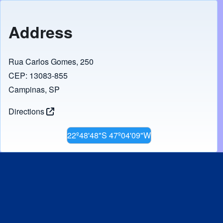
Address
Rua Carlos Gomes, 250
CEP: 13083-855
Campinas, SP
Directions
22º48'48"S 47º04'09"W