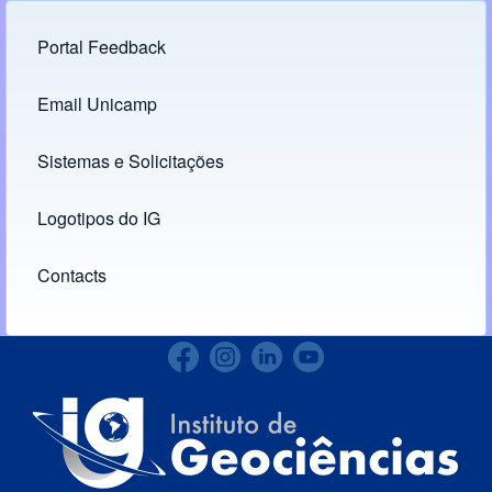
Portal Feedback
Footer menu
Email Unicamp
(opens in new tab)
Links
Sistemas e Solicitações
(opens in new tab)
Logotipos do IG
(opens in new tab)
Contacts