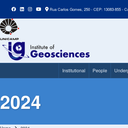
Rua Carlos Gomes, 250 - CEP: 13083-855 - Ca
Institutional
People
Under
Main Menu
2024