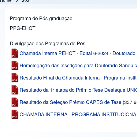
Home
2024
Breadcrumb
Programa de Pós-graduação
PPG-EHCT
Divulgação dos Programas de Pós
Chamada Interna PEHCT - Edital 6-2024 - Doutorad
Homologação das inscrições para Doutorado Sanduic
Resultado Final da Chamada Interna - Programa Inst
Resultado da 1ª etapa do Prêmio Tese Destaque UN
Resultado da Seleção Prêmio CAPES de Tese
(337.6
CHAMADA INTERNA - PROGRAMA INSTITUCIONAL