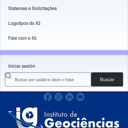
Sistemas e Solicitações
(opens in new tab)
Logotipos do IG
(opens in new tab)
Fale com o IG
Iniciar sesión
Menu do usuário
Buscar