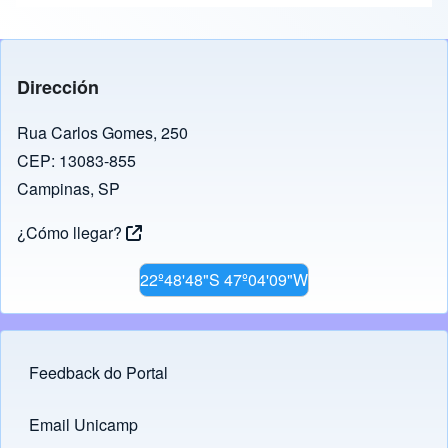
Dirección
Rua Carlos Gomes, 250
CEP: 13083-855
Campinas, SP
¿Cómo llegar?
22º48'48"S 47º04'09"W
Feedback do Portal
Footer menu
Email Unicamp
(opens in new tab)
Links