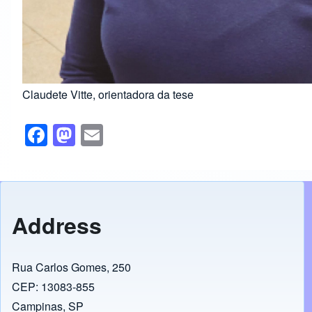
Claudete Vitte, orientadora da tese
F
M
E
a
a
m
c
st
ail
e
o
b
d
Address
o
o
o
n
Rua Carlos Gomes, 250
k
CEP: 13083-855
Campinas, SP