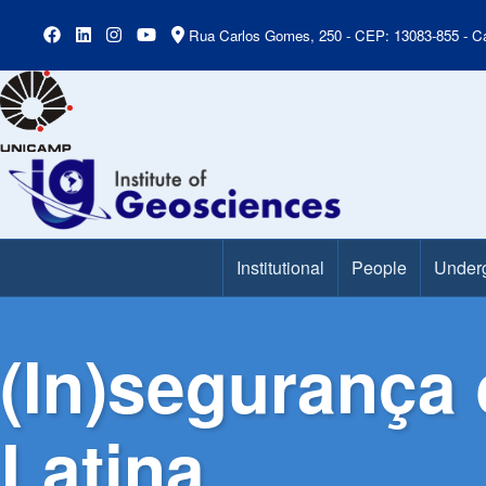
Rua Carlos Gomes, 250 - CEP: 13083-855 - Ca
Institutional
People
Under
Main Menu
(In)segurança
Latina