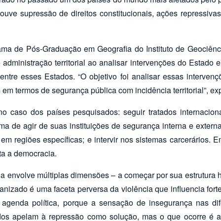
uve supressão de direitos constitucionais, ações repressivas
a de Pós-Graduação em Geografia do Instituto de Geociências
e administração territorial ao analisar intervenções do Estado
entre esses Estados. “O objetivo foi analisar essas intervenç
em termos de segurança pública com incidência territorial”, exp
 no caso dos países pesquisados: seguir tratados internacio
orma de agir de suas instituições de segurança interna e externa;
e em regiões específicas; e intervir nos sistemas carcerários. 
ita a democracia.
a envolve múltiplas dimensões – a começar por sua estrutura 
nizado é uma faceta perversa da violência que influencia fort
agenda política, porque a sensação de insegurança nas dif
dos apelam à repressão como solução, mas o que ocorre é a c