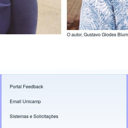
O autor, Gustavo Glodes Blum
Portal Feedback
Footer menu
Email Unicamp
(opens in new tab)
Links
Sistemas e Solicitações
(opens in new tab)