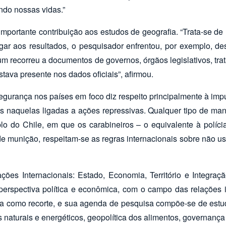
ndo nossas vidas.”
mportante contribuição aos estudos de geografia. “Trata-se de 
gar aos resultados, o pesquisador enfrentou, por exemplo, de
um recorreu a documentos de governos, órgãos legislativos, trat
stava presente nos dados oficiais”, afirmou.
segurança nos países em foco diz respeito principalmente à imp
as naquelas ligadas a ações repressivas. Qualquer tipo de man
o do Chile, em que os carabineiros – o equivalente à polícia
 munição, respeitam-se as regras internacionais sobre não usa
ões Internacionais: Estado, Economia, Território e Integraçã
perspectiva política e econômica, com o campo das relações in
tina como recorte, e sua agenda de pesquisa compõe-se de estud
naturais e energéticos, geopolítica dos alimentos, governança