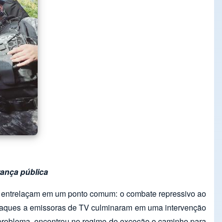
rança pública
se entrelaçam em um ponto comum: o combate repressivo ao
e ataques a emissoras de TV culminaram em uma intervenção
 problema, encontrou no regime de exceção o caminho para