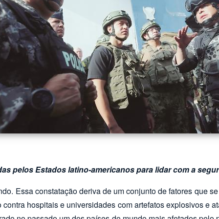
as pelos Estados latino-americanos para lidar com a segu
ndo. Essa constatação deriva de um conjunto de fatores que 
to contra hospitais e universidades com artefatos explosivos 
siderado no passado um dos países do mundo mais afetados pelo