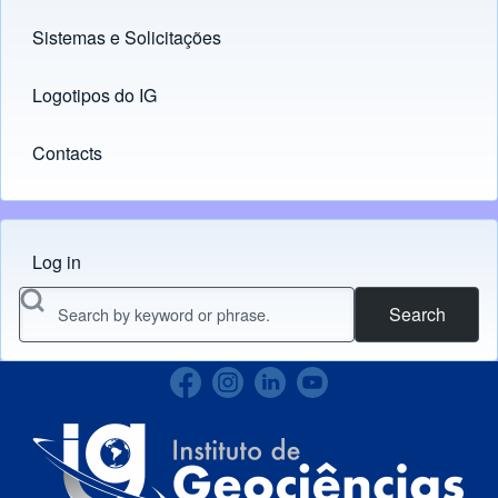
Sistemas e Solicitações
(opens in new tab)
Logotipos do IG
(opens in new tab)
Contacts
Log in
Menu do usuário
Search