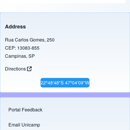
c
st
ail
e
o
b
d
Address
o
o
o
n
Rua Carlos Gomes, 250
CEP: 13083-855
k
Campinas, SP
Directions
22º48'48"S 47º04'09"W
Portal Feedback
Footer menu
Email Unicamp
(opens in new tab)
Links