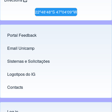
22º48'48"S 47º04'09"W
Portal Feedback
Footer menu
Email Unicamp
(opens in new tab)
Links
Sistemas e Solicitações
(opens in new tab)
Logotipos do IG
(opens in new tab)
Contacts
Log in