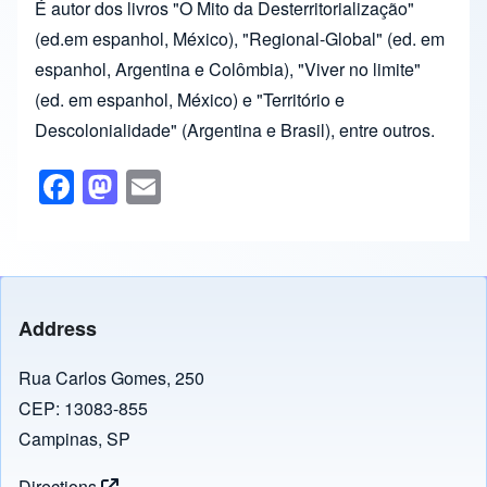
É autor dos livros "O Mito da Desterritorialização"
(ed.em espanhol, México), "Regional-Global" (ed. em
espanhol, Argentina e Colômbia), "Viver no limite"
(ed. em espanhol, México) e "Território e
Descolonialidade" (Argentina e Brasil), entre outros.
F
M
E
a
a
m
c
st
ail
e
o
b
d
Address
o
o
o
n
Rua Carlos Gomes, 250
CEP: 13083-855
k
Campinas, SP
Directions