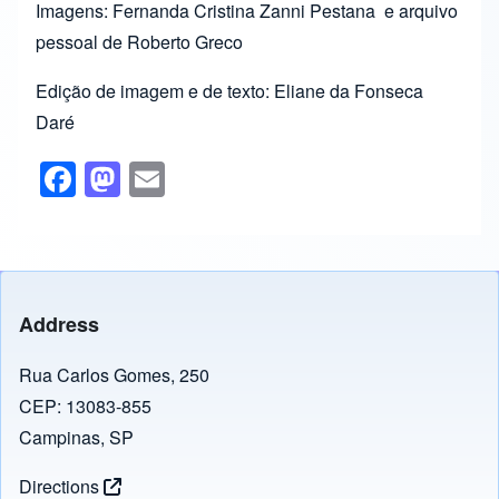
Imagens: Fernanda Cristina Zanni Pestana e arquivo
pessoal de Roberto Greco
Edição de imagem e de texto: Eliane da Fonseca
Daré
F
M
E
a
a
m
c
st
ail
e
o
b
d
Address
o
o
o
n
Rua Carlos Gomes, 250
CEP: 13083-855
k
Campinas, SP
Directions