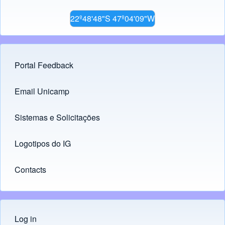
22º48'48"S 47º04'09"W
Portal Feedback
Footer menu
Email Unicamp
(opens in new tab)
Links
Sistemas e Solicitações
(opens in new tab)
Logotipos do IG
(opens in new tab)
Contacts
Log in
Menu do usuário