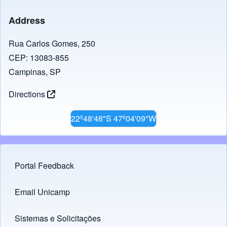
Address
Rua Carlos Gomes, 250
CEP: 13083-855
Campinas, SP
Directions
22º48'48"S 47º04'09"W
Portal Feedback
Footer menu
Email Unicamp
(opens in new tab)
Links
Sistemas e Solicitações
(opens in new tab)