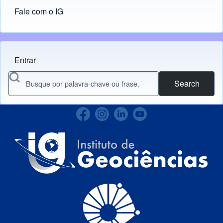
Fale com o IG
Entrar
Menu do usuário
Search