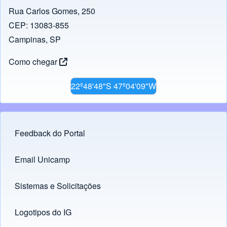
Rua Carlos Gomes, 250
CEP: 13083-855
Campinas, SP
Como chegar
22º48'48"S 47º04'09"W
Feedback do Portal
Footer menu
Email Unicamp
(opens in new tab)
Links
Sistemas e Solicitações
(opens in new tab)
Logotipos do IG
(opens in new tab)