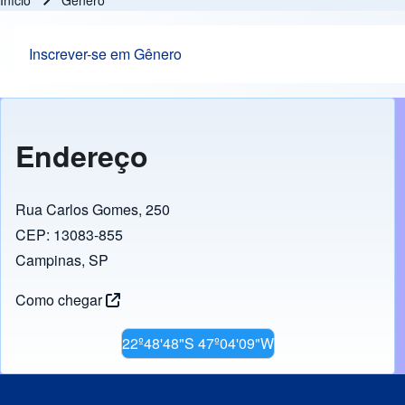
Início
Gênero
Trilha de navegação
Inscrever-se em Gênero
Endereço
Rua Carlos Gomes, 250
CEP: 13083-855
Campinas, SP
Como chegar
22º48'48"S 47º04'09"W