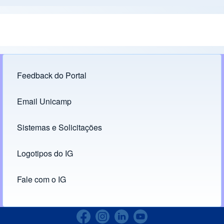
Feedback do Portal
Footer menu
Email Unicamp
(opens in new tab)
Links
Sistemas e Solicitações
(opens in new tab)
Logotipos do IG
(opens in new tab)
Fale com o IG