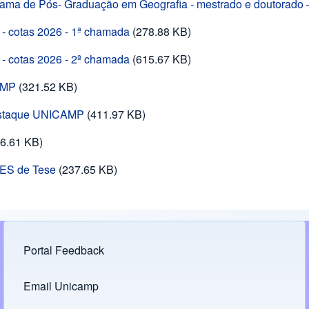
ograma de Pós- Graduação em Geografia - mestrado e doutorado
 cotas 2026 - 1ª chamada
(278.88 KB)
 cotas 2026 - 2ª chamada
(615.67 KB)
AMP
(321.52 KB)
Destaque UNICAMP
(411.97 KB)
96.61 KB)
PES de Tese
(237.65 KB)
Portal Feedback
Footer menu
Email Unicamp
(opens in new tab)
Links