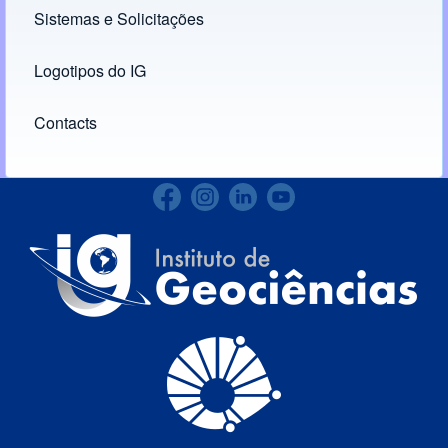
Sistemas e Solicitações
(opens in new tab)
Logotipos do IG
(opens in new tab)
Contacts