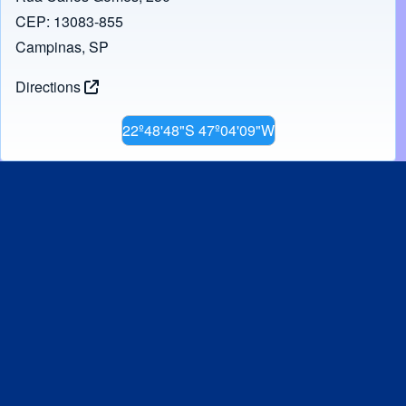
CEP: 13083-855
Campinas, SP
Directions
22º48'48"S 47º04'09"W