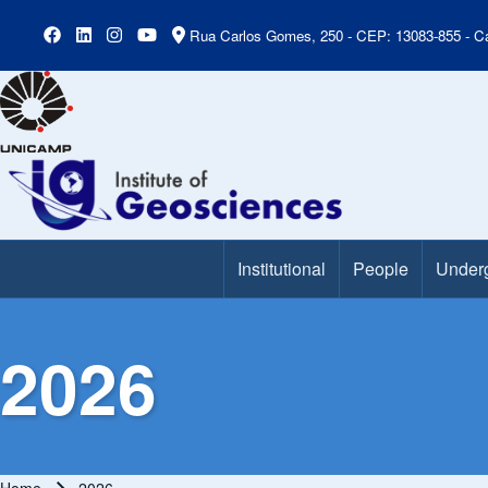
Rua Carlos Gomes, 250 - CEP: 13083-855 - Ca
Institutional
People
Under
Main Menu
2026