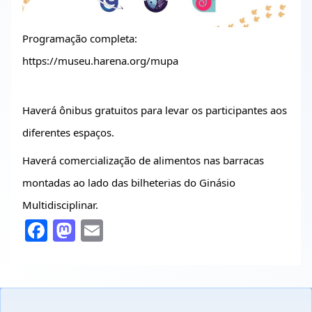
Programação completa: 
https://museu.harena.org/mupa
Haverá ônibus gratuitos para levar os participantes aos 
diferentes espaços.
Haverá comercialização de alimentos nas barracas 
montadas ao lado das bilheterias do Ginásio 
Multidisciplinar.
F
M
E
a
a
m
c
st
ail
e
o