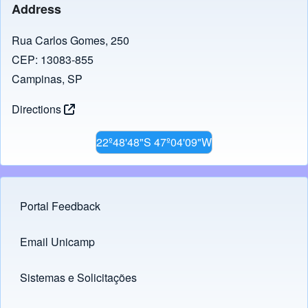
b
d
Address
o
o
o
n
Rua Carlos Gomes, 250
CEP: 13083-855
k
Campinas, SP
Directions
22º48'48"S 47º04'09"W
Portal Feedback
Footer menu
Email Unicamp
(opens in new tab)
Links
Sistemas e Solicitações
(opens in new tab)