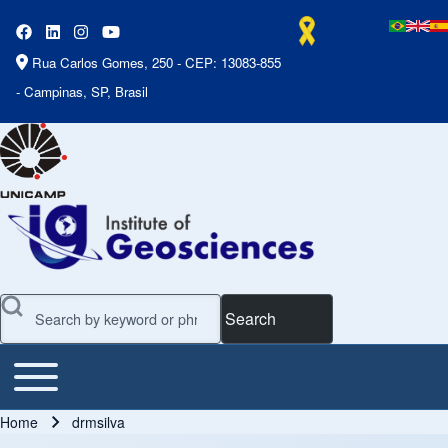
Rua Carlos Gomes, 250 - CEP: 13083-855
- Campinas, SP, Brasil
Search
Toggle main menu
Main Menu
Home
drmsilva
Breadcrumb