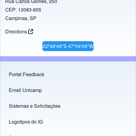
Rua Carlos Gomes, 250
CEP: 13083-855
Campinas, SP
Directions
22º48'48"S 47º04'09"W
Portal Feedback
Footer menu
Email Unicamp
(opens in new tab)
Links
Sistemas e Solicitações
(opens in new tab)
Logotipos do IG
(opens in new tab)