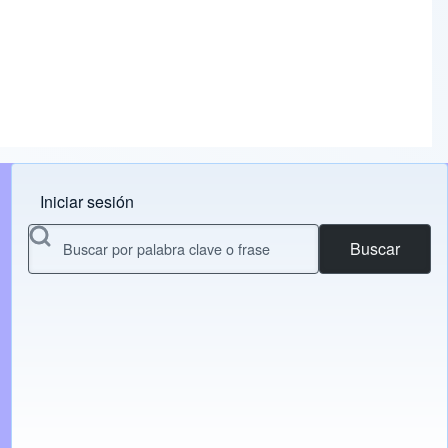
Iniciar sesión
Menu do usuário
Buscar