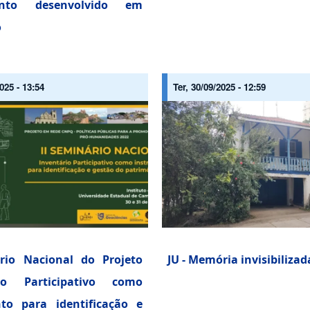
nto desenvolvido em
o
025 - 13:54
Ter, 30/09/2025 - 12:59
rio Nacional do Projeto
JU - Memória invisibilizad
rio Participativo como
to para identificação e