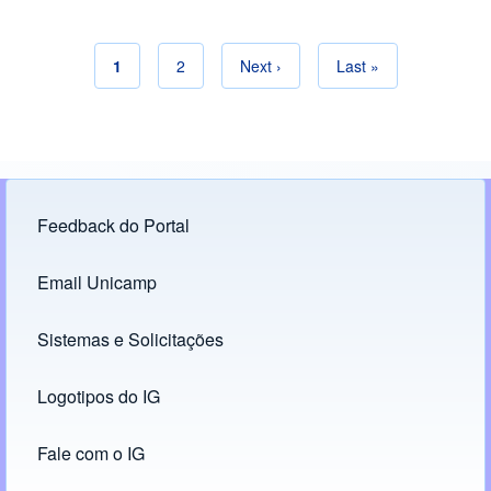
Página actual
1
Página
2
Siguiente página
Next ›
Última página
Last »
Paginación
Feedback do Portal
Footer menu
Email Unicamp
(opens in new tab)
Links
Sistemas e Solicitações
(opens in new tab)
Logotipos do IG
(opens in new tab)
Fale com o IG