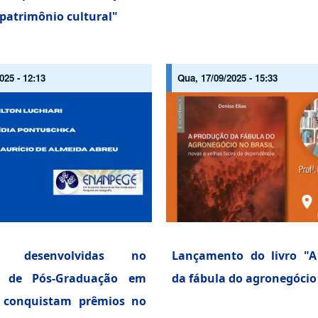
patrimônio cultural"
025 - 12:13
Qua, 17/09/2025 - 15:33
as desenvolvidas no
Lançamento do livro "A
 de Pós-Graduação em
da fábula do agronegócio 
a conquistam prêmios no