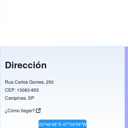
Dirección
Rua Carlos Gomes, 250
CEP: 13083-855
Campinas, SP
¿Cómo llegar?
22º48'48"S 47º04'09"W