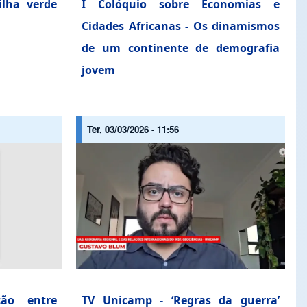
ilha verde
I Colóquio sobre Economias e
Cidades Africanas - Os dinamismos
de um continente de demografia
jovem
Ter, 03/03/2026 - 11:56
ção entre
TV Unicamp - ‘Regras da guerra’