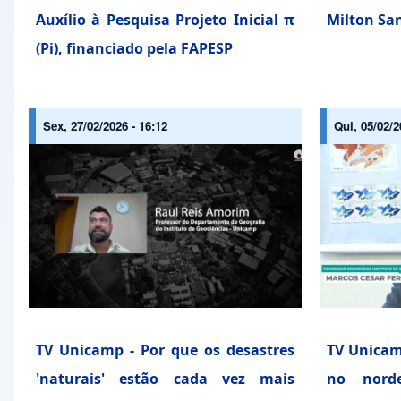
Auxílio à Pesquisa Projeto Inicial π
Milton Sa
(Pi), financiado pela FAPESP
Sex, 27/02/2026 - 16:12
Qui, 05/02/2
TV Unicamp - Por que os desastres
TV Unicam
'naturais' estão cada vez mais
no norde