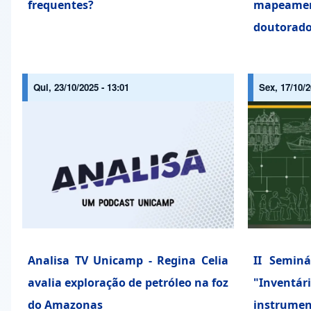
frequentes?
mapeame
doutorad
Qui, 23/10/2025 - 13:01
Sex, 17/10/2
Analisa TV Unicamp - Regina Celia
II Seminá
avalia exploração de petróleo na foz
"Inventá
do Amazonas
instrumen