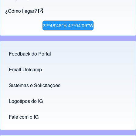
¿Cómo llegar?
22º48'48"S 47º04'09"W
Feedback do Portal
Footer menu
Email Unicamp
(opens in new tab)
Links
Sistemas e Solicitações
(opens in new tab)
Logotipos do IG
(opens in new tab)
Fale com o IG