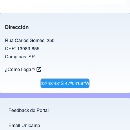
Dirección
Rua Carlos Gomes, 250
CEP: 13083-855
Campinas, SP
¿Cómo llegar?
22º48'48"S 47º04'09"W
Feedback do Portal
Footer menu
Email Unicamp
(opens in new tab)
Links