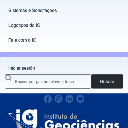
Sistemas e Solicitações
(opens in new tab)
Logotipos do IG
(opens in new tab)
Fale com o IG
Iniciar sesión
Menu do usuário
Buscar