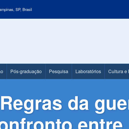
mpinas, SP, Brasil
ão
Pós-graduação
Pesquisa
Laboratórios
Cultura e
‘Regras da gue
nfronto entre 