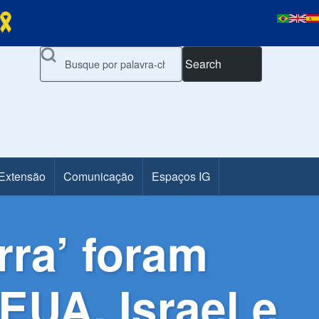
Search
 Extensão
Comunicação
Espaços IG
rra’ foram
EUA, Israel e