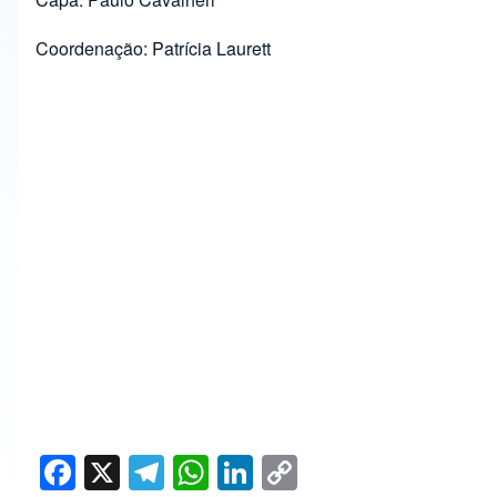
Coordenação: Patrícia Laurett
F
X
T
W
Li
C