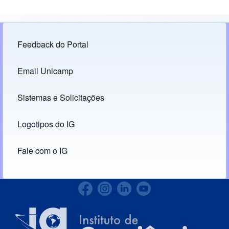
Feedback do Portal
Footer menu
Email Unicamp
(opens in new tab)
Links
Sistemas e Solicitações
(opens in new tab)
Logotipos do IG
(opens in new tab)
Fale com o IG