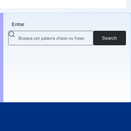
Entrar
Menu do usuário
Search