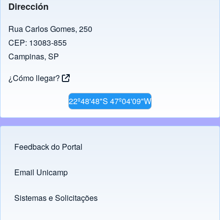
Dirección
Rua Carlos Gomes, 250
CEP: 13083-855
Campinas, SP
¿Cómo llegar?
22º48'48"S 47º04'09"W
Feedback do Portal
Footer menu
Email Unicamp
(opens in new tab)
Links
Sistemas e Solicitações
(opens in new tab)