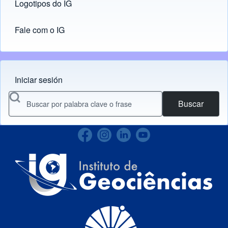
Logotipos do IG
(opens in new tab)
Fale com o IG
Iniciar sesión
Menu do usuário
Buscar