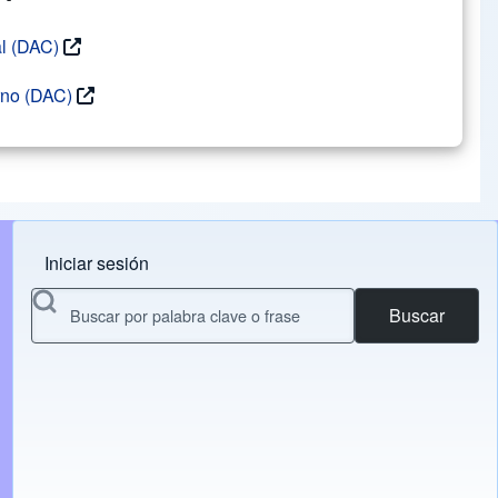
al (DAC)
rno (DAC)
Iniciar sesión
Menu do usuário
Buscar