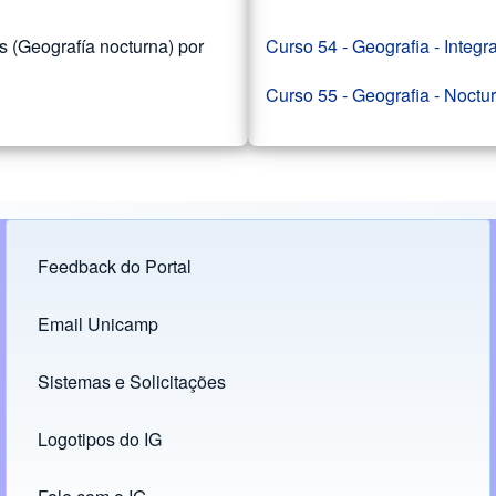
s (Geografía nocturna) por
Curso 54 - Geografia - Integr
Curso 55 - Geografia - Noctu
Feedback do Portal
Footer menu
Email Unicamp
(opens in new tab)
Links
Sistemas e Solicitações
(opens in new tab)
Logotipos do IG
(opens in new tab)