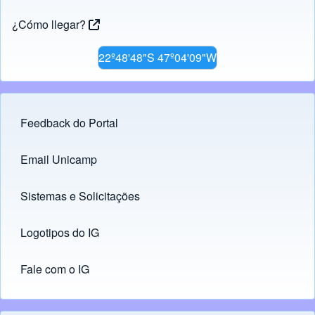
¿Cómo llegar?
22º48'48"S 47º04'09"W
Feedback do Portal
Footer menu
Email Unicamp
(opens in new tab)
Links
Sistemas e Solicitações
(opens in new tab)
Logotipos do IG
(opens in new tab)
Fale com o IG